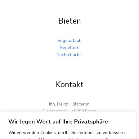
Bieten
Segelurlaub
Segeltörn
Yachtcharter
Kontakt
Inh. Heinz Hülsmann,
Dickebank 61, 45259 Essen
Tel.: 0201 / 41 25 37, Hotline: 0177 / 268 13 16, Fax: 0201 /
Wir legen Wert auf Ihre Privatsphäre
27989178, e-mail: info@hhhyachting.de
Wir verwenden Cookies, um Ihr Surferlebnis zu verbessern,