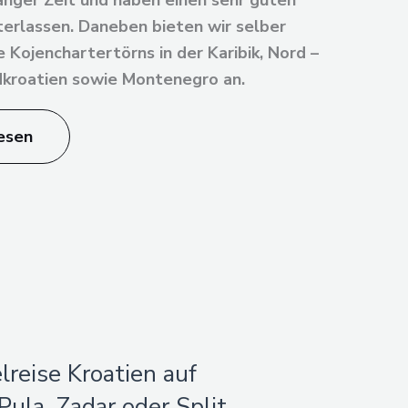
langer Zeit und haben einen sehr guten
nterlassen. Daneben bieten wir selber
 Kojenchartertörns in der Karibik, Nord –
dkroatien sowie Montenegro an.
esen
lreise Kroatien auf
ula, Zadar oder Split.