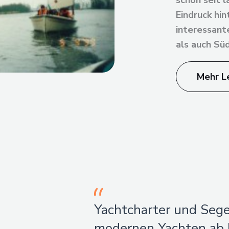
schon seit 
Eindruck hi
interessante
als auch Sü
Mehr L
Yachtcharter und Sege
modernen Yachten ab P