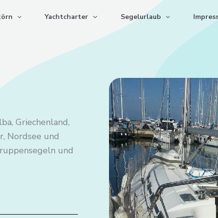
törn
Yachtcharter
Segelurlaub
Impres
lba, Griechenland,
er, Nordsee und
 Gruppensegeln und