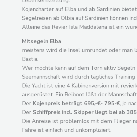
Lebenseinstellung.
Kojencharter auf Elba und ab Sardinien biete
Segelreisen ab Olbia auf Sardinien können in
Alleine das Revier Isla Maddalena ist ein wu
Mitsegeln Elba
meistens wird die Insel umrundet oder man lä
Bastia.
Wer möchte kann auf dem Törn aktiv Segeln e
Seemannschaft wird durch tägliches Training e
Die Yacht ist eine 4 Kabinenversion mit revi
ausgerüstet. Ein Beiboot läßt der Mannschaf
Der
Kojenpreis beträgt 695,-€- 795-€
, je na
Der
Schiffpreis incl. Skipper liegt bei ab 385
Die Anreise ist problemlos mit dem Flieger n
Fähre ist einfach und unkompliziert.