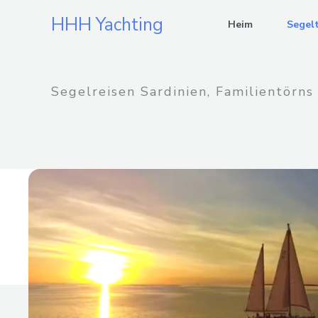
Zum
HHH Yachting
Heim
Segel
Inhalt
springen
Segelreisen Sardinien, Familientörns