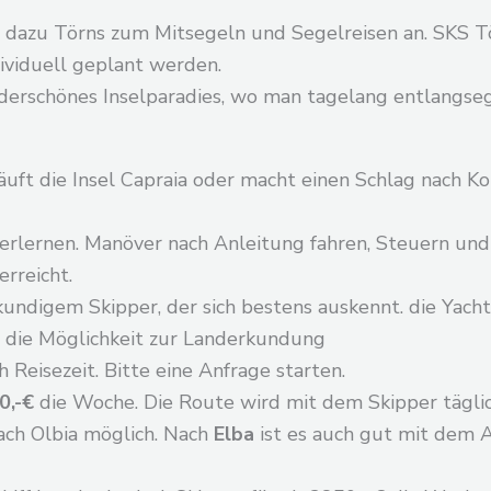
t dazu Törns zum Mitsegeln und Segelreisen an. SKS Tö
dividuell geplant werden.
nderschönes Inselparadies, wo man tagelang entlangseg
uft die Insel Capraia oder macht einen Schlag nach K
rlernen. Manöver nach Anleitung fahren, Steuern und
rreicht.
erkundigem Skipper, der sich bestens auskennt. die Ya
t die Möglichkeit zur Landerkundung
ch Reisezeit. Bitte eine Anfrage starten.
0,-€
die Woche. Die Route wird mit dem Skipper tägli
ach Olbia möglich. Nach
Elba
ist es auch gut mit dem A